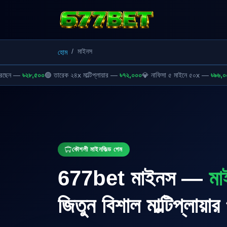
মাইনস
হোম
 —
৳২৮,৫০০
🟢 তারেক ২৪x মাল্টিপ্লায়ার —
৳৭২,০০০
💎 নাফিসা ৫ মাইনে ৫০x —
৳৯৬,০০০
💣 
কৌশলী মাইনফিল্ড গেম
677bet মাইনস —
মা
জিতুন বিশাল মাল্টিপ্লায়ার