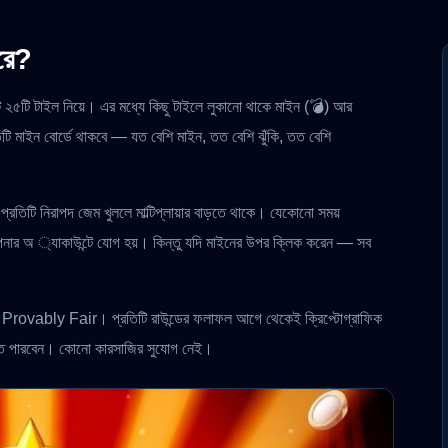
রে?
 ২৫টি টাইল নিয়ে। এর মধ্যে কিছু টাইলে লুকানো থাকে মাইন (💣) আর
ি মাইন বোর্ডে থাকবে — যত বেশি মাইন, তত বেশি ঝুঁকি, তত বেশি
্রতিটি নিরাপদ জেম খুললে মাল্টিপ্লায়ার বাড়তে থাকে। যেকোনো সময়
য় আপনার অ ্যাকাউন্টে যোগ হয়। কিন্তু যদি মাইনের উপর ক্লিক করেন — সব
্ণ Provably Fair। প্রতিটি রাউন্ডের ফলাফল আগে থেকেই ক্রিপ্টোগ্রাফিক
করতে পারবেন। কোনো কারসাজির সুযোগ নেই।