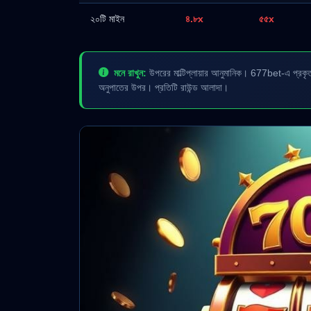
২০টি মাইন
৪.৮x
৫৫x
মনে রাখুন:
উপরের মাল্টিপ্লায়ার আনুমানিক। 677bet-এ প্রকৃত ম
অনুপাতের উপর। প্রতিটি রাউন্ড আলাদা।