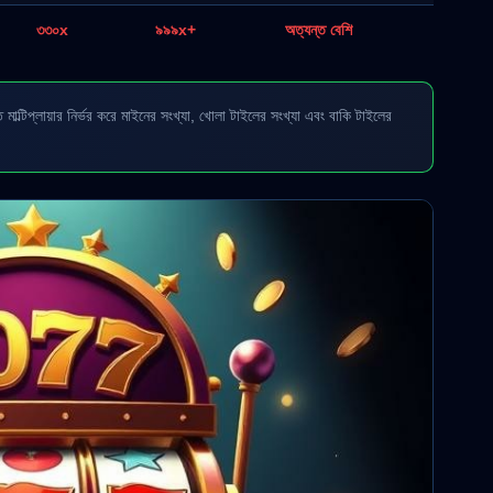
৩৩০x
৯৯৯x+
অত্যন্ত বেশি
াল্টিপ্লায়ার নির্ভর করে মাইনের সংখ্যা, খোলা টাইলের সংখ্যা এবং বাকি টাইলের