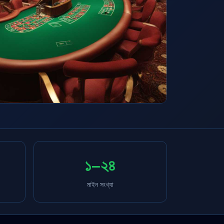
১–২৪
মাইন সংখ্যা