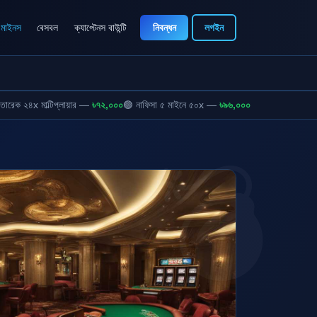
মাইনস
বেসবল
ক্যাপ্টেনস বাউন্টি
নিবন্ধন
লগইন
২৪x মাল্টিপ্লায়ার —
৳৭২,০০০
🟢 নাফিসা ৫ মাইনে ৫০x —
৳৯৬,০০০