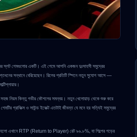
িমের স্লট গেমগুলোর একটি। এই গেমে আপনি একজন দুঃসাহসী সমুদ্রের
ো গুপ্তধনের সন্ধানে বেরিয়েছেন। রিলের প্রতিটি স্পিনে নতুন সুযোগ আসে —
্টিপ্লায়ার।
জ নিয়ম কিন্তু গভীর কৌশলের সমন্বয়। নতুন খেলোয়াড় থেকে শুরু করে
গেমটির গ্রাফিক্স ও সাউন্ড ইফেক্ট এতটাই জীবন্ত যে মনে হয় সত্যিই সমুদ্রের
 সুবিধা হলো এখানে RTP (Return to Player) রেট ৯৬.৮%, যা শিল্পের গড়ের