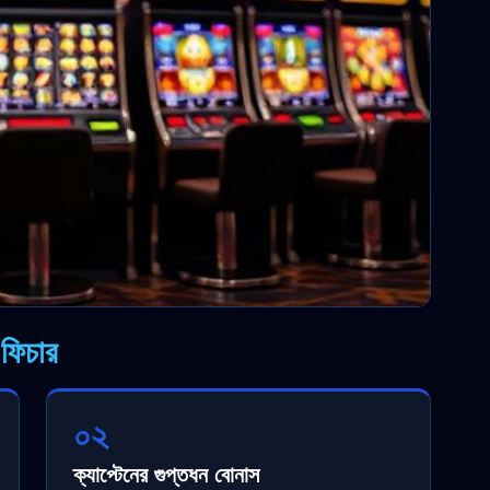
 ফিচার
০২
ক্যাপ্টেনের গুপ্তধন বোনাস