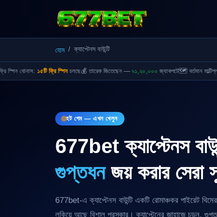
ক্যাপ্টেনস বাউন্টি
হোম
পিন বোনাস:
১৫টি ফ্রি স্পিন
চলছে
💰 তারেক জিতেছেন —
৳১,২০,০০০
জ্যাকপটে
🗺️ বর্তমান মাল্টিপ্লায়ার:
হট গেম — এখন খেলুন
677bet ক্যাপ্টেনস বাউ
গুপ্তধন
জয় করার সেরা 
677bet-এ ক্যাপ্টেনস বাউন্টি একটি রোমাঞ্চকর পাইরেট থিমের 
লুকিয়ে আছে বিশাল পুরস্কার। ক্যাপ্টেনের জাহাজে চড়ুন, গু