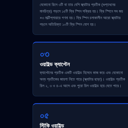
যেকোনো রিলে ৩টি বা তার বেশি স্ক্যাটার প্রতীক (গুপ্তধনের
মানচিত্র) পড়লে ১৫টি ফ্রি স্পিন সক্রিয় হয়। ফ্রি স্পিনে সব জয়
×৩ মাল্টিপ্লায়ারে গণনা হয়। ফ্রি স্পিন চলাকালীন আরো স্ক্যাটার
পড়লে অতিরিক্ত ১০টি ফ্রি স্পিন যোগ হয়।
০৩
ওয়াইল্ড ক্যাপ্টেন
ক্যাপ্টেনের প্রতীক একটি ওয়াইল্ড হিসেবে কাজ করে এবং যেকোনো
অন্য প্রতীকের জায়গা নিতে পারে (স্ক্যাটার ছাড়া)। ওয়াইল্ড প্রতীক
রিল ২, ৩ ও ৪-এ আসে এবং পুরো রিল ওয়াইল্ড হয়ে যেতে পারে।
০৫
স্টিকি ওয়াইল্ড