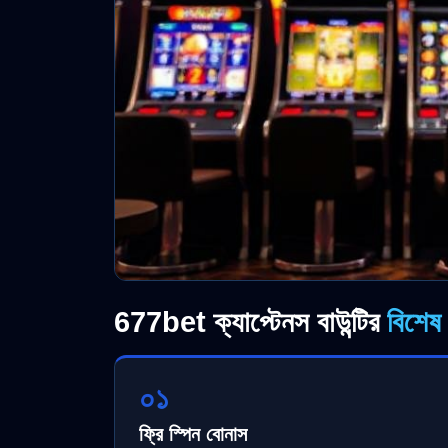
677bet ক্যাপ্টেনস বাউন্টির
বিশেষ
০১
ফ্রি স্পিন বোনাস