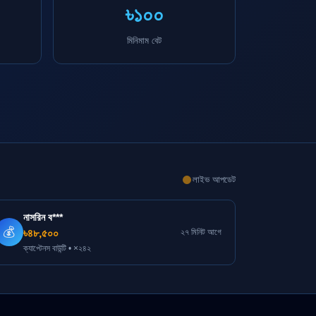
৳১০০
মিনিমাম বেট
লাইভ আপডেট
নাসরিন ব***
💰
৳৪৮,৫০০
২৭ মিনিট আগে
ক্যাপ্টেনস বাউন্টি • ×২৪২