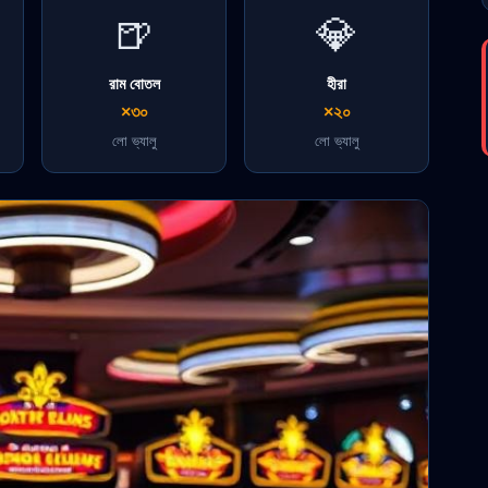
🍺
💎
রাম বোতল
হীরা
×৩০
×২০
লো ভ্যালু
লো ভ্যালু