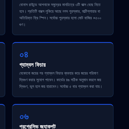
বোনাস রাউন্ডে আপনাকে সমুদ্রের মানচিত্রে ৩টি বাক্স বেছে নিতে
হবে। প্রতিটি বাক্সে লুকিয়ে আছে নগদ পুরস্কার, মাল্টিপ্লায়ার বা
অতিরিক্ত ফ্রি স্পিন। সর্বোচ্চ পুরস্কার হলো মোট বাজির ×৫০০
গুণ।
০৪
গ্যাম্বল ফিচার
যেকোনো জয়ের পর গ্যাম্বল ফিচার ব্যবহার করে জয়ের পরিমাণ
দ্বিগুণ করার সুযোগ পাবেন। কার্ডের রঙ সঠিক অনুমান করলে জয়
দ্বিগুণ, ভুল হলে জয় হারাবেন। সর্বোচ্চ ৫ বার গ্যাম্বল করা যায়।
০৬
প্রগ্রেসিভ জ্যাকপট