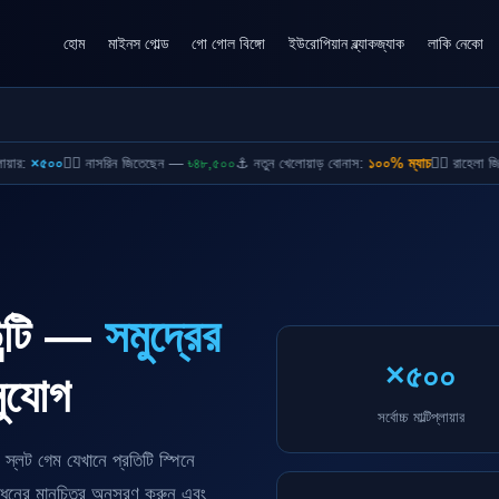
হোম
মাইনস গোল্ড
গো গোল বিঙ্গো
ইউরোপিয়ান ব্ল্যাকজ্যাক
লাকি নেকো
×৫০০
🏴‍☠️ নাসরিন জিতেছেন —
৳৪৮,৫০০
⚓ নতুন খেলোয়াড় বোনাস:
১০০% ম্যাচ
🏴‍☠️ রাহেলা জিতে
ন্টি —
সমুদ্রের
×৫০০
সুযোগ
সর্বোচ্চ মাল্টিপ্লায়ার
স্লট গেম যেখানে প্রতিটি স্পিনে
প্তধনের মানচিত্র অনুসরণ করুন এবং