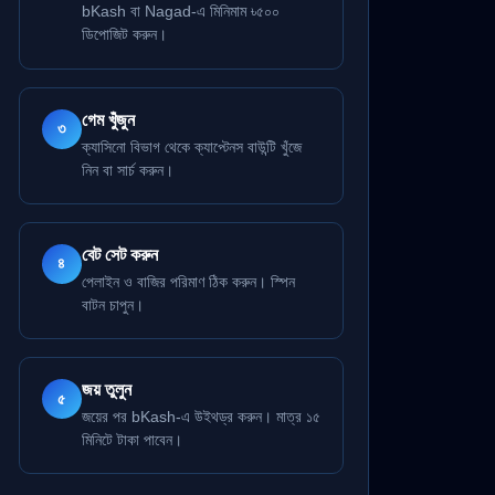
bKash বা Nagad-এ মিনিমাম ৳৫০০
ডিপোজিট করুন।
গেম খুঁজুন
৩
ক্যাসিনো বিভাগ থেকে ক্যাপ্টেনস বাউন্টি খুঁজে
নিন বা সার্চ করুন।
বেট সেট করুন
৪
পেলাইন ও বাজির পরিমাণ ঠিক করুন। স্পিন
বাটন চাপুন।
জয় তুলুন
৫
জয়ের পর bKash-এ উইথড্র করুন। মাত্র ১৫
মিনিটে টাকা পাবেন।