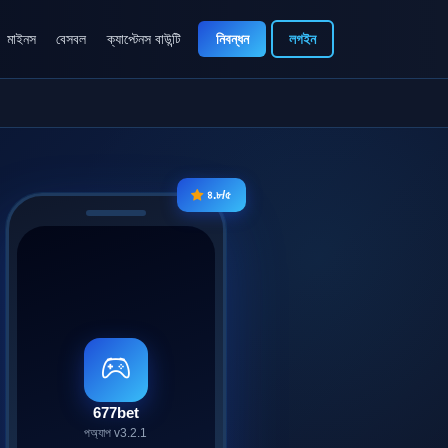
মাইনস
বেসবল
ক্যাপ্টেনস বাউন্টি
নিবন্ধন
লগইন
৪.৮/৫
677bet
পঅ্যাপ v3.2.1