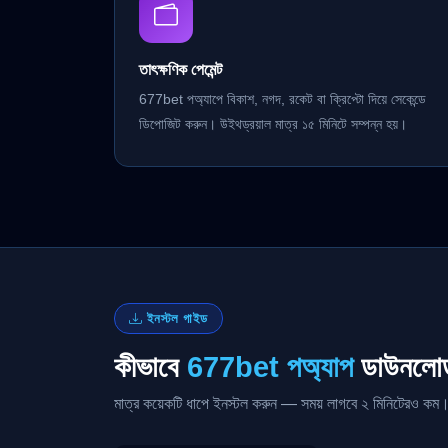
তাৎক্ষণিক পেমেন্ট
677bet পঅ্যাপে বিকাশ, নগদ, রকেট বা ক্রিপ্টো দিয়ে সেকেন্ডে
ডিপোজিট করুন। উইথড্রয়াল মাত্র ১৫ মিনিটে সম্পন্ন হয়।
ইনস্টল গাইড
কীভাবে
677bet পঅ্যাপ
ডাউনলোড
মাত্র কয়েকটি ধাপে ইনস্টল করুন — সময় লাগবে ২ মিনিটেরও কম