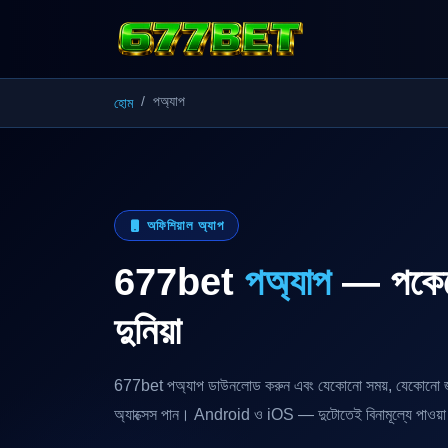
পঅ্যাপ
হোম
অফিশিয়াল অ্যাপ
677bet
পঅ্যাপ
— পকেটে 
দুনিয়া
677bet পঅ্যাপ ডাউনলোড করুন এবং যেকোনো সময়, যেকোনো জায়গা
অ্যাক্সেস পান। Android ও iOS — দুটোতেই বিনামূল্যে পাওয়া