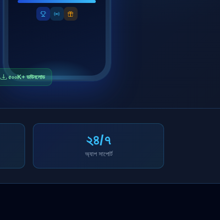
৫০০K+ ডাউনলোড
২৪/৭
অ্যাপ সাপোর্ট