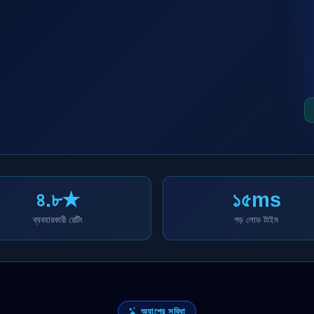
৪.৮★
১৫ms
ব্যবহারকারী রেটিং
গড় লোড টাইম
অ্যাপের সুবিধা