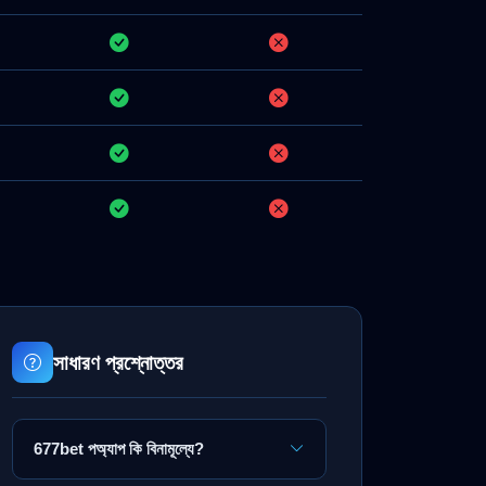
সাধারণ প্রশ্নোত্তর
677bet পঅ্যাপ কি বিনামূল্যে?