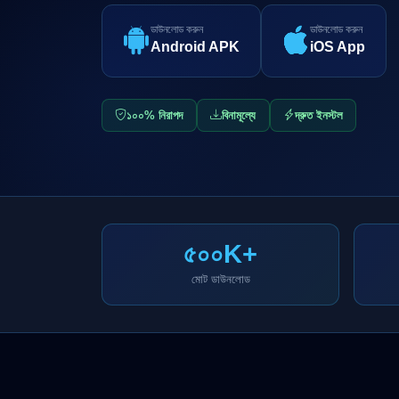
ডাউনলোড করুন
ডাউনলোড করুন
Android APK
iOS App
১০০% নিরাপদ
বিনামূল্যে
দ্রুত ইনস্টল
৫০০K+
মোট ডাউনলোড