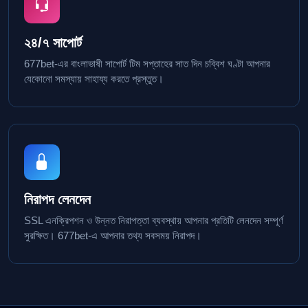
২৪/৭ সাপোর্ট
677bet-এর বাংলাভাষী সাপোর্ট টিম সপ্তাহের সাত দিন চব্বিশ ঘণ্টা আপনার
যেকোনো সমস্যায় সাহায্য করতে প্রস্তুত।
নিরাপদ লেনদেন
SSL এনক্রিপশন ও উন্নত নিরাপত্তা ব্যবস্থায় আপনার প্রতিটি লেনদেন সম্পূর্ণ
সুরক্ষিত। 677bet-এ আপনার তথ্য সবসময় নিরাপদ।