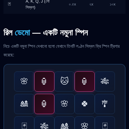
A, K, Q, J (লো
🃏
০.৫x
২x
১০x
সিম্বল)
রিল
ডেমো
— একটি নমুনা স্পিন
নিচে একটি নমুনা স্পিন দেখানো হলো যেখানে তিনটি লণ্ঠন সিম্বল ফ্রি স্পিন ট্রিগার
করেছে:
🌸
🏮
🐱
🏮
🎋
🎎
🏮
🌸
🍀
🎐
🃏
🎋
🎎
🌸
🃏