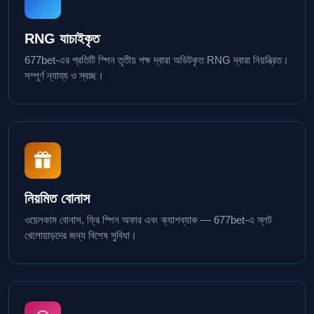
RNG যাচাইকৃত
677bet-এর প্রতিটি স্পিন তৃতীয় পক্ষ দ্বারা অডিটকৃত RNG দ্বারা নিয়ন্ত্রিত।
সম্পূর্ণ ন্যায্য ও স্বচ্ছ।
নিয়মিত বোনাস
ওয়েলকাম বোনাস, ফ্রি স্পিন অফার এবং ক্যাশব্যাক — 677bet-এ স্লট
খেলোয়াড়দের জন্য বিশেষ সুবিধা।