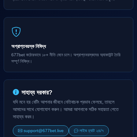
অপ্রাপ্তবয়স্ক নিষিদ্ধ
677bet কঠোরভাবে ১৮+ নীতি মেনে চলে। অপ্রাপ্তবয়স্কদের অ্যাকাউন্ট তৈরি
সম্পূর্ণ নিষিদ্ধ।
সাহায্য দরকার?
যদি মনে হয় বেটিং আপনার জীবনে নেতিবাচক প্রভাব ফেলছে, তাহলে
আমাদের সাথে যোগাযোগ করুন। আমরা আপনাকে সঠিক সহায়তা পেতে
সাহায্য করব।
support@677bet.live
লাইভ চ্যাট ২৪/৭