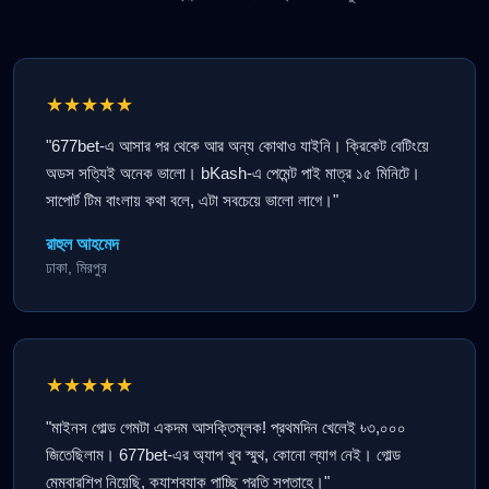
★★★★★
"677bet-এ আসার পর থেকে আর অন্য কোথাও যাইনি। ক্রিকেট বেটিংয়ে
অডস সত্যিই অনেক ভালো। bKash-এ পেমেন্ট পাই মাত্র ১৫ মিনিটে।
সাপোর্ট টিম বাংলায় কথা বলে, এটা সবচেয়ে ভালো লাগে।"
রাহুল আহমেদ
ঢাকা, মিরপুর
★★★★★
"মাইনস গোল্ড গেমটা একদম আসক্তিমূলক! প্রথমদিন খেলেই ৳৩,০০০
জিতেছিলাম। 677bet-এর অ্যাপ খুব স্মুথ, কোনো ল্যাগ নেই। গোল্ড
মেম্বারশিপ নিয়েছি, ক্যাশব্যাক পাচ্ছি প্রতি সপ্তাহে।"