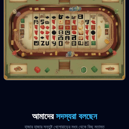
আমাদের
সদস্যরা বলছেন
হাজার হাজার সন্তুষ্ট খেলোয়াড়ের মধ্য থেকে কিছু মতামত