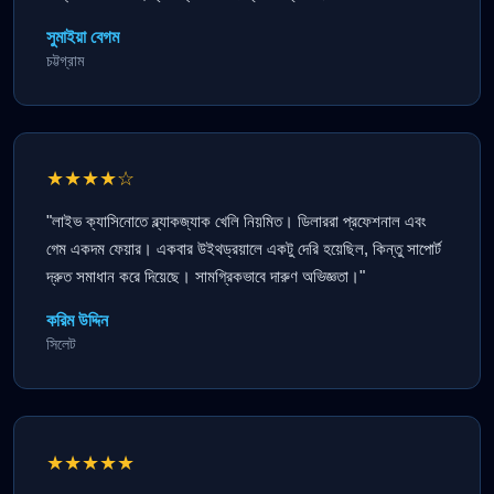
সুমাইয়া বেগম
চট্টগ্রাম
★★★★☆
"লাইভ ক্যাসিনোতে ব্ল্যাকজ্যাক খেলি নিয়মিত। ডিলাররা প্রফেশনাল এবং
গেম একদম ফেয়ার। একবার উইথড্রয়ালে একটু দেরি হয়েছিল, কিন্তু সাপোর্ট
দ্রুত সমাধান করে দিয়েছে। সামগ্রিকভাবে দারুণ অভিজ্ঞতা।"
করিম উদ্দিন
সিলেট
★★★★★