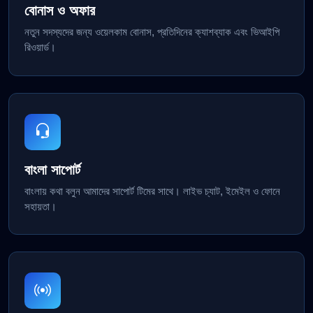
বোনাস ও অফার
নতুন সদস্যদের জন্য ওয়েলকাম বোনাস, প্রতিদিনের ক্যাশব্যাক এবং ভিআইপি
রিওয়ার্ড।
বাংলা সাপোর্ট
বাংলায় কথা বলুন আমাদের সাপোর্ট টিমের সাথে। লাইভ চ্যাট, ইমেইল ও ফোনে
সহায়তা।