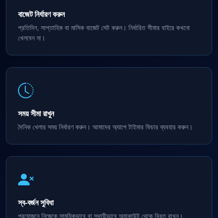
বাজেট নির্ধারণ করুন
প্রতিদিন, সাপ্তাহিক বা মাসিক বাজেট সেট করুন। নির্ধারিত সীমার বাইরে কখনো
খেলবেন না।
সময় সীমা রাখুন
দৈনিক খেলার সময় নির্ধারণ করুন। আমাদের অ্যাপে টাইমার ফিচার ব্যবহার করুন।
স্ব-বর্জন সুবিধা
প্রয়োজনে নিজেকে সাময়িকভাবে বা স্থায়ীভাবে অ্যাকাউন্ট থেকে বিরত রাখুন।