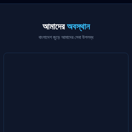
আমাদের
অবস্থান
বাংলাদেশ জুড়ে আমাদের সেবা উপলব্ধ