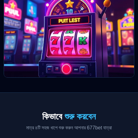
কিভাবে
শুরু করবেন
মাত্র ৪টি সহজ ধাপে শুরু করুন আপনার 677bet যাত্রা