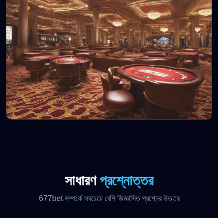
সাধারণ
প্রশ্নোত্তর
677bet সম্পর্কে সবচেয়ে বেশি জিজ্ঞাসিত প্রশ্নের উত্তর